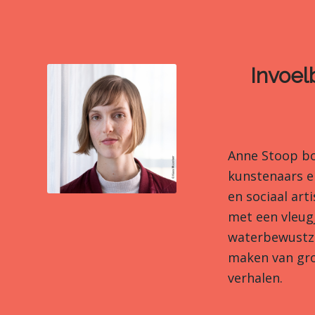
Invoel
Anne Stoop bo
kunstenaars en
en sociaal ar
met een vleugj
waterbewustzij
maken van gro
verhalen.