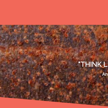
“THINK L
An