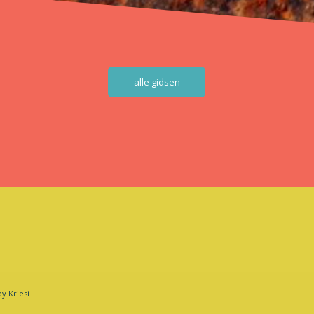
alle gidsen
y Kriesi