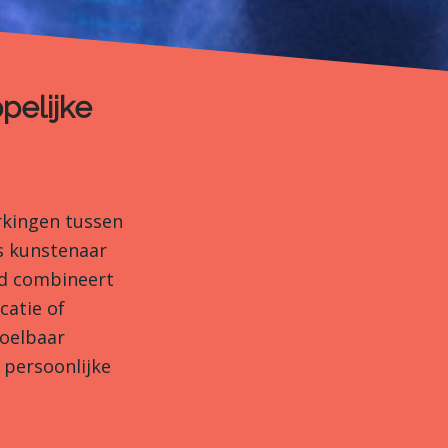
pelijke
kingen tussen
ls kunstenaar
nd combineert
catie of
voelbaar
persoonlijke